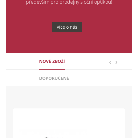
především pro prodejny s oční optikou!
Více o nás
NOVÉ ZBOŽÍ
DOPORUČENÉ