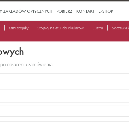
TY ZAKŁADÓW OPTYCZNYCH
POBIERZ
KONTAKT
E-SHOP
Mini stojaky
Stojaky na etui do okularów
Lustra
Soczewki 
owych
 po opłaceniu zamówienia.