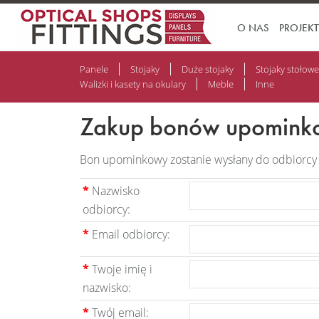
O NAS
PROJEK
Panele
Stojaky
Duże stojaky
Stojaky stołowe
Walizki i kasety na okulary
Meble
Inne
Zakup bonów upomink
Bon upominkowy zostanie wysłany do odbiorcy
*
Nazwisko
odbiorcy:
*
Email odbiorcy:
*
Twoje imię i
nazwisko:
*
Twój email: