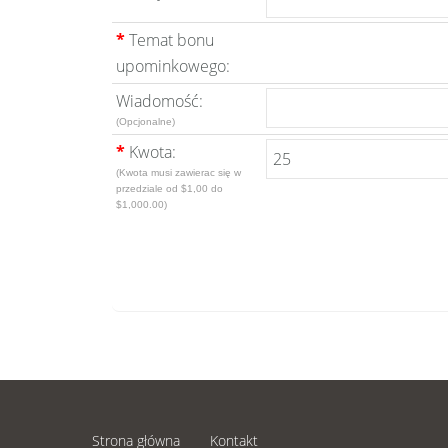
*
Temat bonu
upominkowego:
Wiadomość:
(Opcjonalne)
*
Kwota:
(Kwota musi zawierac się w
przedziale od $1,00 do
$1,000.00)
Strona główna
Kontakt