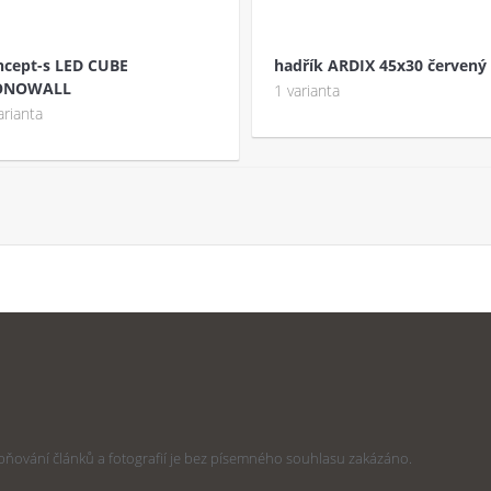
ncept-s LED CUBE
hadřík ARDIX 45x30 červený
NOWALL
1 varianta
arianta
stupňování článků a fotografií je bez písemného souhlasu zakázáno.