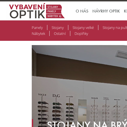
O NÁS
NÁVRHY OPTIK
K
Panely
Stojany
Stojany velké
Stojany na pul
Nábytek
Ostatní
Doplňky
STOJANY NA BRÝ