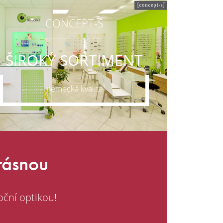
CONCEPT-S
ŠIROKÝ SORTIMENT
německá kvalita
krásnou
oční optikou!