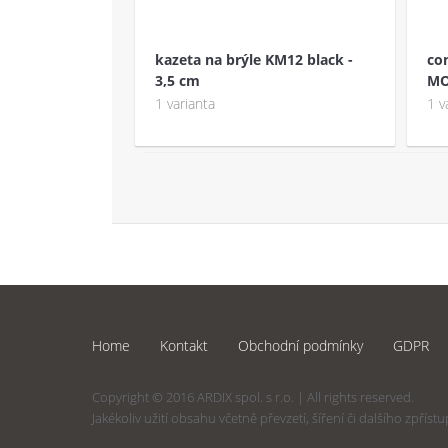
kazeta na brýle KM12 black -
co
3,5 cm
MO
1 varianta
1 v
Home
Kontakt
Obchodní podmínky
GDPR
Copyright © 2016 ARDIX spol. s r.o. | All rights reserved.
Jakékoliv užití obsahu včetně převzetí, šíření či dalšího zpří