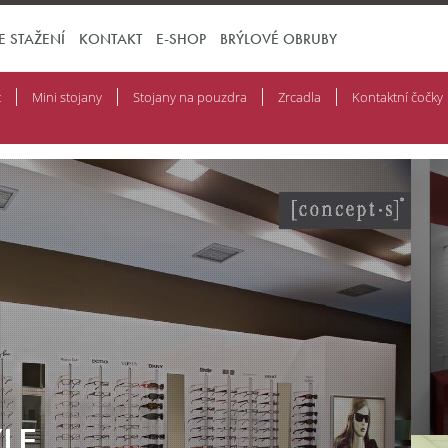
E STAŽENÍ
KONTAKT
E-SHOP
BRÝLOVÉ OBRUBY
t
Mini stojany
Stojany na pouzdra
Zrcadla
Kontaktní čočky
LE