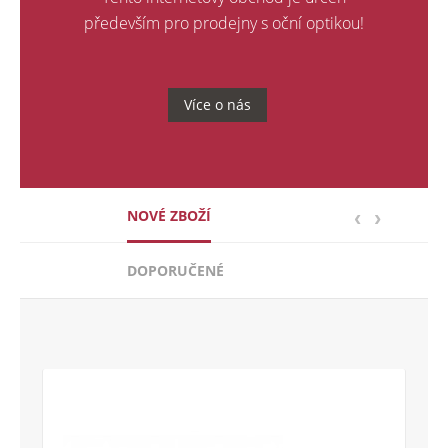
především pro prodejny s oční optikou!
Více o nás
NOVÉ ZBOŽÍ
DOPORUČENÉ