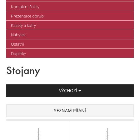
Kontaktní čočky
Prezentace obrub
Kazety a kufry
Nábytek
Ostatní
Doplňky
Stojany
VÝCHOZÍ
SEZNAM PŘÁNÍ