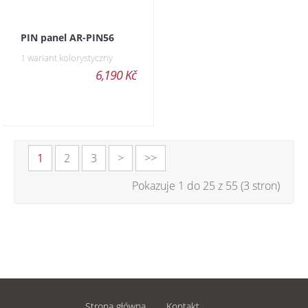
PIN panel AR-PIN56
1 wariant kolorystyczny
6,190 Kč
1
2
3
>
>>
Pokazuje 1 do 25 z 55 (3 stron)
Strona główna
Kontakt