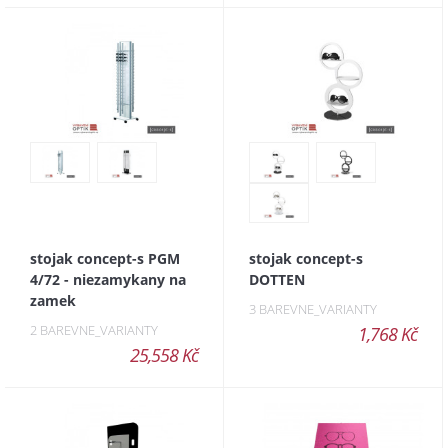
stojak concept-s PGM
stojak concept-s
4/72 - niezamykany na
DOTTEN
zamek
3 BAREVNE_VARIANTY
2 BAREVNE_VARIANTY
1,768 Kč
25,558 Kč