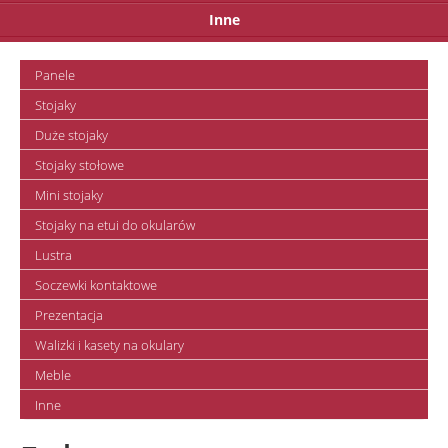
Inne
Panele
Stojaky
Duże stojaky
Stojaky stołowe
Mini stojaky
Stojaky na etui do okularów
Lustra
Soczewki kontaktowe
Prezentacja
Walizki i kasety na okulary
Meble
Inne