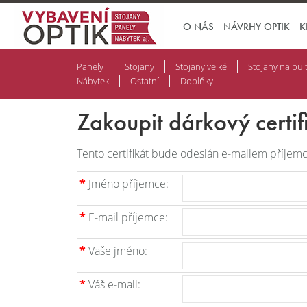
O NÁS
NÁVRHY OPTIK
K
Panely
Stojany
Stojany velké
Stojany na pul
Nábytek
Ostatní
Doplňky
Zakoupit dárkový certif
Tento certifikát bude odeslán e-mailem příjemc
*
Jméno příjemce:
*
E-mail příjemce:
*
Vaše jméno:
*
Váš e-mail: