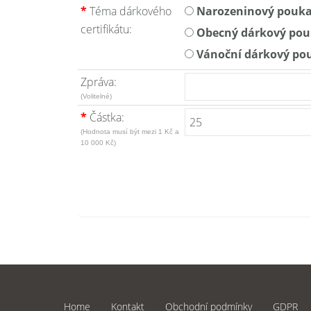
*
Téma dárkového
Narozeninový pouk
certifikátu:
Obecný dárkový pou
Vánoční dárkový po
Zpráva:
(Volitelné)
*
Částka:
(Hodnota musí být mezi 1 Kč a
10 000 Kč)
Home
Kontakt
Obchodní podmínky
GDPR