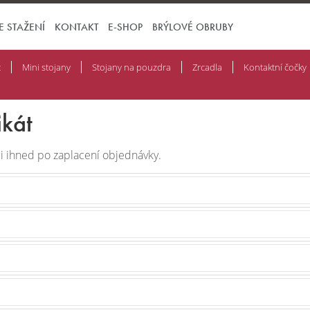
E STAŽENÍ
KONTAKT
E-SHOP
BRÝLOVÉ OBRUBY
t
Mini stojany
Stojany na pouzdra
Zrcadla
Kontaktní čočky
ikát
i ihned po zaplacení objednávky.