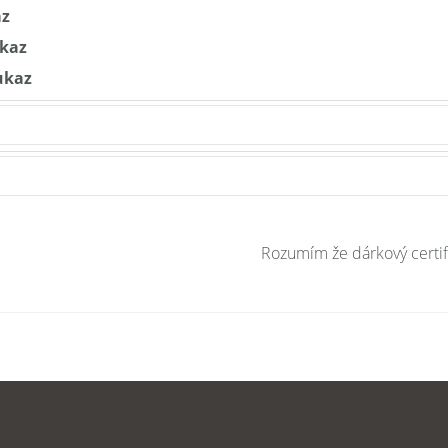
az
kaz
ukaz
Rozumím že dárkový certi