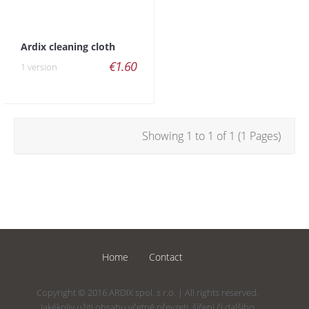
Ardix cleaning cloth
€1.60
1 version
Showing 1 to 1 of 1 (1 Pages)
Home
Contact
Copyright © 2016 ARDIX spol. s r.o. | All rights reserved.
Jakékoliv užití obsahu včetně převzetí, šíření či dalšího