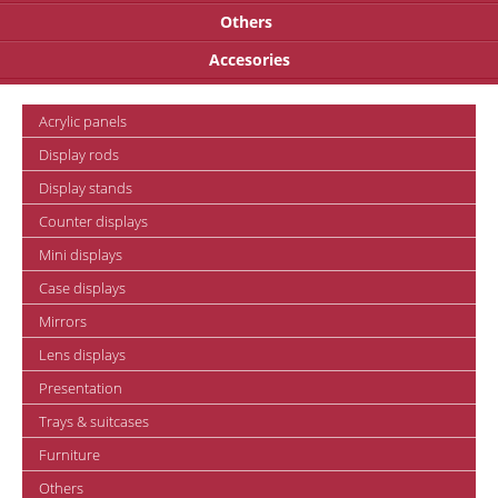
Others
Accesories
Acrylic panels
Display rods
Display stands
Counter displays
Mini displays
Case displays
Mirrors
Lens displays
Presentation
Trays & suitcases
Furniture
Others